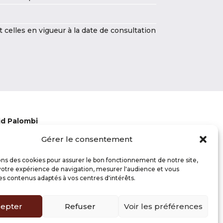
celles en vigueur à la date de consultation
id Palombi
emin du Mitan
Gérer le consentement
0 CAVAILLON
0 78 12 64
ons des cookies pour assurer le bon fonctionnement de notre site,
roid-palombi.fr
votre expérience de navigation, mesurer l'audience et vous
s contenus adaptés à vos centres d'intérêts.
s légales - CGU
de confidentialité
epter
Refuser
Voir les préférences